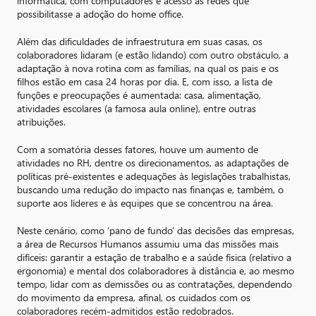
informática, com computadores e acesso às redes que
possibilitasse a adoção do home office.
Além das dificuldades de infraestrutura em suas casas, os
colaboradores lidaram (e estão lidando) com outro obstáculo, a
adaptação à nova rotina com as famílias, na qual os pais e os
filhos estão em casa 24 horas por dia. E, com isso, a lista de
funções e preocupações é aumentada: casa, alimentação,
atividades escolares (a famosa aula online), entre outras
atribuições.
Com a somatória desses fatores, houve um aumento de
atividades no RH, dentre os direcionamentos, as adaptações de
políticas pré-existentes e adequações às legislações trabalhistas,
buscando uma redução do impacto nas finanças e, também, o
suporte aos líderes e às equipes que se concentrou na área.
Neste cenário, como ‘pano de fundo’ das decisões das empresas,
a área de Recursos Humanos assumiu uma das missões mais
difíceis: garantir a estação de trabalho e a saúde física (relativo a
ergonomia) e mental dos colaboradores à distância e, ao mesmo
tempo, lidar com as demissões ou as contratações, dependendo
do movimento da empresa, afinal, os cuidados com os
colaboradores recém-admitidos estão redobrados.