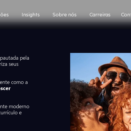
ções
Insights
Sobre nós
Carreiras
Con
pautada pela
riza seus
gente como a
escer
ente moderno
urrículo e