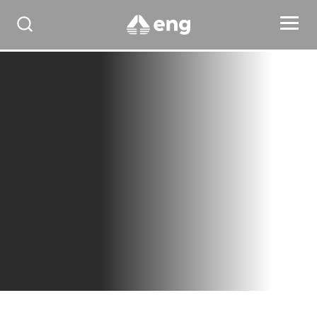
SmartQuestion
Uma solução para criação, execução e análise de
pesquisas e check-lists utilizando dispositivos móveis
Solicitar contato