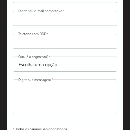
Digite seu e-mail corporativo
*
Telefone com DDD
*
Qual é o segmento?
*
Digite sua mensagem
*
*
Todos os campos são obrigatórios