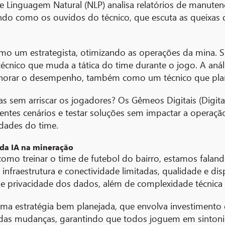
Linguagem Natural (NLP) analisa relatórios de manutenç
ndo como os ouvidos do técnico, que escuta as queixas
como um estrategista, otimizando as operações da mina
nico que muda a tática do time durante o jogo. A análise
horar o desempenho, também como um técnico que planej
as sem arriscar os jogadores? Os Gêmeos Digitais (Digital
rentes cenários e testar soluções sem impactar a operaç
idades do time.
 da IA na mineração
omo treinar o time de futebol do bairro, estamos falan
infraestrutura e conectividade limitadas, qualidade e disp
a e privacidade dos dados, além de complexidade técnica
uma estratégia bem planejada, que envolva investimento 
z das mudanças, garantindo que todos joguem em sintoni