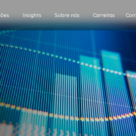
ções
Insights
Sobre nós
Carreiras
Con