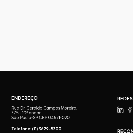
ENDEREÇO
REDES
Rua Dr. Geraldo Campos Moreira,
375 - 10º andar
São Paulo-SP CEP 04571-020
Telefone: (11) 3629-5300
RECO