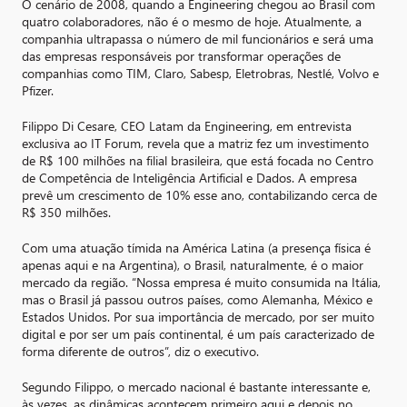
O cenário de 2008, quando a Engineering chegou ao Brasil com
quatro colaboradores, não é o mesmo de hoje. Atualmente, a
companhia ultrapassa o número de mil funcionários e será uma
das empresas responsáveis por transformar operações de
companhias como TIM, Claro, Sabesp, Eletrobras, Nestlé, Volvo e
Pfizer.
Filippo Di Cesare, CEO Latam da Engineering, em entrevista
exclusiva ao IT Forum, revela que a matriz fez um investimento
de R$ 100 milhões na filial brasileira, que está focada no Centro
de Competência de Inteligência Artificial e Dados. A empresa
prevê um crescimento de 10% esse ano, contabilizando cerca de
R$ 350 milhões.
Com uma atuação tímida na América Latina (a presença física é
apenas aqui e na Argentina), o Brasil, naturalmente, é o maior
mercado da região. “Nossa empresa é muito consumida na Itália,
mas o Brasil já passou outros países, como Alemanha, México e
Estados Unidos. Por sua importância de mercado, por ser muito
digital e por ser um país continental, é um país caracterizado de
forma diferente de outros”, diz o executivo.
Segundo Filippo, o mercado nacional é bastante interessante e,
às vezes, as dinâmicas acontecem primeiro aqui e depois no