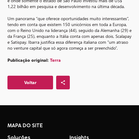
e onde somente o estado de São Paulo investiu mais de US$
1,22 bilhão em pesquisa e desenvolvimento na última década.
Um panorama “que oferece oportunidades muito interessantes”,
tendo em conta que existem 150 unicórnios em toda a Europa,
com o Reino Unido na liderança (44), seguido da Alemanha (29) e
da França (25), enquanto a Itália conta com apenas dois, Scalapay
e Satispay. Ibarra justifica essa diferença italiana com “um atraso
no venture capital que só agora começa a ser preenchido”.
Publicação original:
Terra
Voltar
MAPA DO SITE
Soluções
Insights