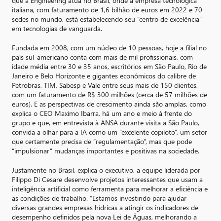
que a Engineering atua no Brasil, onde a empresa tecnológica
italiana, com faturamento de 1,6 bilhão de euros em 2022 e 70
sedes no mundo, está estabelecendo seu “centro de excelência”
em tecnologias de vanguarda.
Fundada em 2008, com um núcleo de 10 pessoas, hoje a filial no
país sul-americano conta com mais de mil profissionais, com
idade média entre 30 e 35 anos, escritórios em São Paulo, Rio de
Janeiro e Belo Horizonte e gigantes econômicos do calibre de
Petrobras, TIM, Sabesp e Vale entre seus mais de 150 clientes,
com um faturamento de R$ 300 milhões (cerca de 57 milhões de
euros). E as perspectivas de crescimento ainda são amplas, como
explica o CEO Maximo Ibarra, há um ano e meio à frente do
grupo e que, em entrevista à ANSA durante visita a São Paulo,
convida a olhar para a IA como um “excelente copiloto”, um setor
que certamente precisa de “regulamentação”, mas que pode
“impulsionar” mudanças importantes e positivas na sociedade.
Justamente no Brasil, explica o executivo, a equipe liderada por
Filippo Di Cesare desenvolve projetos interessantes que usam a
inteligência artificial como ferramenta para melhorar a eficiência e
as condições de trabalho. “Estamos investindo para ajudar
diversas grandes empresas hídricas a atingir os indicadores de
desempenho definidos pela nova Lei de Águas, melhorando a