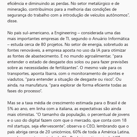
eficiência e diminuindo as perdas. No setor metalúrgico e de
mineração, contribuímos para a melhoria das condições de
segurança do trabalho com a introdução de veículos autônomos”,
disse.
No país sul-americano, a Engineering – considerada uma das
mais importantes empresas de TI, segundo o Anuário Informática
– estuda cerca de 80 projetos. No setor de energia, sobretudo as
fontes renováveis, a empresa aposta no uso da IA para otimizar
as fontes de abastecimento. E no mundo agroalimentar, “para
entender o estado de desgaste dos solos ou para fazer previsões
sobre as necessidades de fertilizantes”. O mesmo vale para os
transportes, aponta Ibarra, com o monitoramento de pontes e
viadutos, “para entender a situação de desgaste ou risco”. Ou
ainda, na manufatura, “para explorar de forma eficiente todas as
fases do processo”.
Mas se a taxa média de crescimento estimada para o Brasil é de
5% ao ano, em linha com a italiana, as expectativas são ainda
mais otimistas. “O tamanho da população, o percentual de jovens
e o uso do digital fazem com que o mercado, que conta com 18
mil startups, seja efervescente”, observa o CEO, lembrando que o
país abriga cerca de 20 unicórnios, 60% de toda a América Latina,