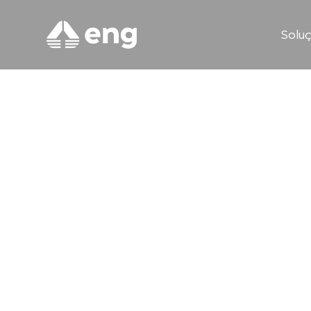
Solu
Visão computacional e o novo
da maturidade digital nas em
Julho de 2026 – Decisões atrasadas, variabi
operacional e impactos na margem freque
decorrem de um mesmo problema: a baixa
capacidade...
Saiba mais