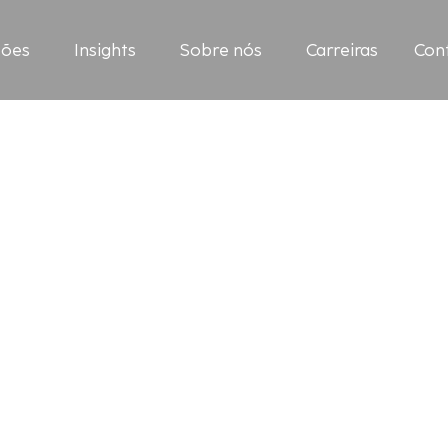
ções
Insights
Sobre nós
Carreiras
Con
 estágio
presas
lidade
ntemente