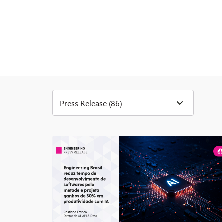
Press Release (86)
(178)
(91)
(26)
(1)
(86)