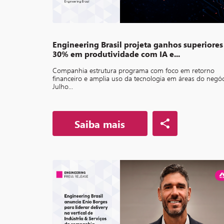
Engineering Brasil projeta ganhos superiores
30% em produtividade com IA e...
Companhia estrutura programa com foco em retorno
financeiro e amplia uso da tecnologia em áreas do negó
Julho...
Saiba mais