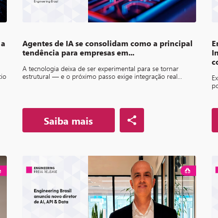
 a
Agentes de IA se consolidam como a principal
E
tendência para empresas em...
I
c
A tecnologia deixa de ser experimental para se tornar
cio
estrutural — e o próximo passo exige integração real...
Ex
po
Saiba mais